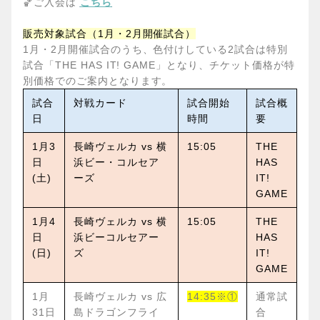
🏀
ご入会は
こちら
販売対象試合（1月・2月開催試合）
1
月・2月開催試合のうち、色付けしている2試合は特別
試合「THE HAS IT! GAME」となり、チケット価格が特
別価格でのご案内となります。
試合
対戦カード
試合開始
試合概
日
時間
要
1
月3
長崎ヴェルカ vs 横
15:05
THE
日
浜ビー・コルセア
HAS
(土)
ーズ
IT!
GAME
1
月4
長崎ヴェルカ vs 横
15:05
THE
日
浜ビーコルセアー
HAS
(日)
ズ
IT!
GAME
1
月
長崎ヴェルカ vs 広
14:35
※①
通常試
31日
島ドラゴンフライ
合