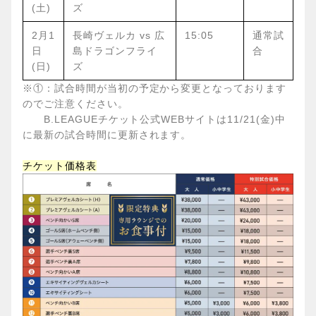
(土)
ズ
2
月1
長崎ヴェルカ vs 広
15:05
通常試
日
島ドラゴンフライ
合
(日)
ズ
※①：試合時間が当初の予定から変更となっております
のでご注意ください。
B.LEAGUEチケット公式WEBサイトは11/21(金)中
に最新の試合時間に更新されます。
チケット価格表