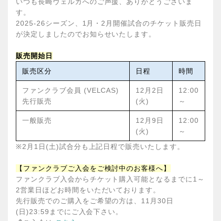
いつも長崎ヴェルカへのご声援、ありがとうございま
す。
2025-26
シーズン、1月・2月開催試合のチケット販売日
が決定しましたのでお知らせいたします。
販売開始日
販売区分
日程
時間
ファンクラブ会員 (VELCAS)
12
月2日
12:00
先行販売
(火)
～
一般販売
12
月9日
12:00
(火)
～
※2
月1日(土)試合分も上記日程で販売いたします。
【ファンクラブご入会をご検討中のお客様へ】
ファンクラブ入会からチケット購入可能となるまでに1～
2営業日ほどお時間をいただいております。
先行販売でのご購入をご希望の方は、11月30日
(日)23:59までにご入会下さい。