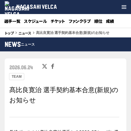
NAGASAKI VELCA
選手一覧
スケジュール
チケット
ファンクラブ
順位
成績
トップ
ニュース
keyboard_arrow_right
keyboard_arrow_right
髙比良寛治 選手契約基本合意(新規)のお知らせ
NEWS
ニュース
2026.06.24
TEAM
髙比良寛治 選手契約基本合意(新規)の
お知らせ